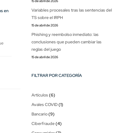
15 de abril de 2026
Variables procesales tras las sentencias del
os en
TS sobre el IRPH
15 de abril de 2026
Phishing y reembolso inmediato: las
conclusiones que pueden cambiar las
ue
reglas del juego
15 de abril de 2026
FILTRAR POR CATEGORÍA
Artículos
(6)
Avales COVID
(1)
Bancario
(9)
Ciberfraude
(4)
Consumidor
(7)