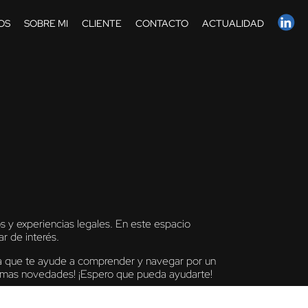
OS
SOBRE MI
CLIENTE
CONTACTO
ACTUALIDAD
y experiencias legales. En este espacio
r de interés.
ara que te ayude a comprender y navegar por un
ltimas novedades! ¡Espero que pueda ayudarte!