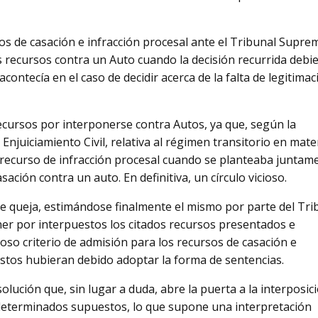
s de casación e infracción procesal ante el Tribunal Supre
s recursos contra un Auto cuando la decisión recurrida debi
contecía en el caso de decidir acerca de la falta de legitimac
recursos por interponerse contra Autos, ya que, según la
Enjuiciamiento Civil, relativa al régimen transitorio en mate
l recurso de infracción procesal cuando se planteaba juntam
sación contra un auto. En definitiva, un círculo vicioso.
de queja, estimándose finalmente el mismo por parte del Tri
er por interpuestos los citados recursos presentados e
so criterio de admisión para los recursos de casación e
éstos hubieran debido adoptar la forma de sentencias.
olución que, sin lugar a duda, abre la puerta a la interposic
 determinados supuestos, lo que supone una interpretación