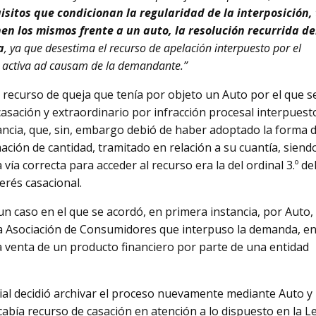
isitos que condicionan la regularidad de la interposición,
en los mismos frente a un auto, la resolución recurrida de
a
, ya que desestima el recurso de apelación interpuesto por el
ón activa ad causam de la demandante.”
 recurso de queja que tenía por objeto un Auto por el que s
asación y extraordinario por infracción procesal interpuest
ancia, que, sin, embargo debió de haber adoptado la forma 
mación de cantidad, tramitado en relación a su cuantía, siend
 vía correcta para acceder al recurso era la del ordinal 3.º del
terés casacional.
un caso en el que se acordó, en primera instancia, por Auto, 
la Asociación de Consumidores que interpuso la demanda, e
a venta de un producto financiero por parte de una entidad
cial decidió archivar el proceso nuevamente mediante Auto y
bía recurso de casación en atención a lo dispuesto en la L