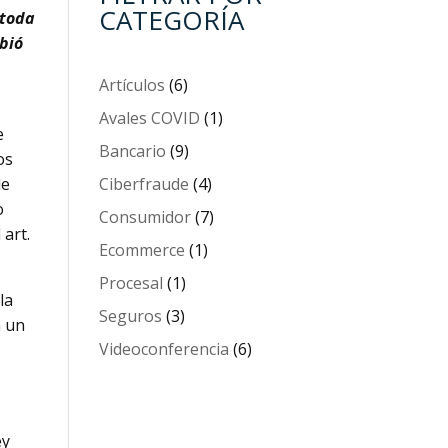
CATEGORÍA
 toda
bió
Artículos
(6)
Avales COVID
(1)
e
Bancario
(9)
os
Ciberfraude
(4)
de
o
Consumidor
(7)
 art.
Ecommerce
(1)
Procesal
(1)
la
Seguros
(3)
n un
Videoconferencia
(6)
ey