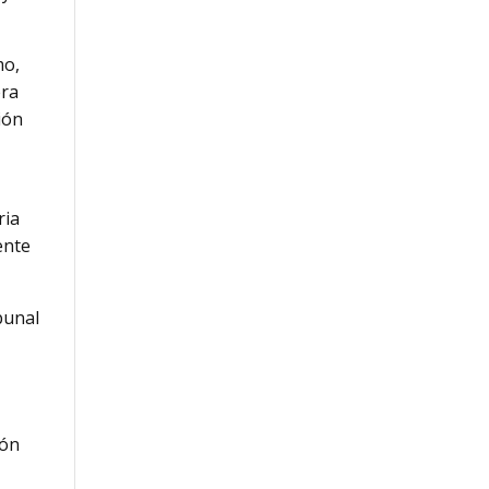
mo,
era
ión
ria
ente
bunal
ión